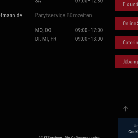
SA
07:00–12:30
Fix un
hofmann.de
Parytservice Bürozeiten
Online
MO, DO
09:00–17:00
DI, MI, FR
09:00–13:00
Cateri
Jobang
Um
Cooki
SG IT-Services - Die Softwareagentur