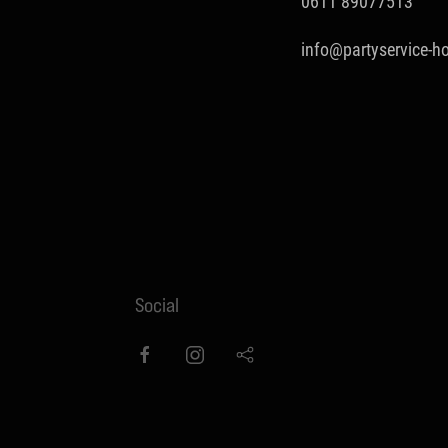
0611 89077513
info@partyservice-
Social