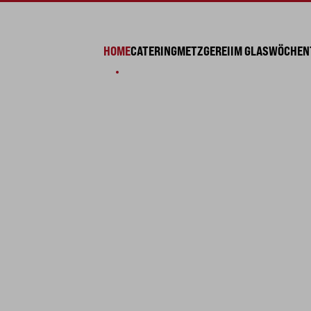
HOME
CATERING
METZGEREI
IM GLAS
WÖCHENT