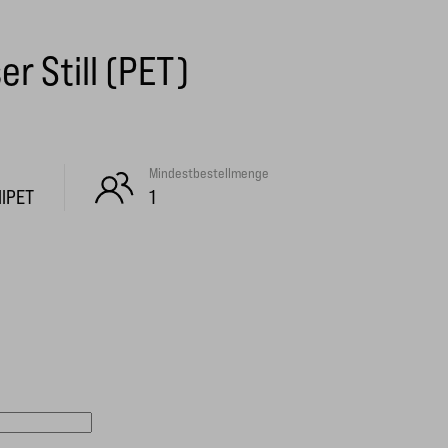
r Still (PET)
Mindestbestellmenge
llPET
1