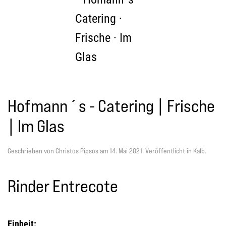
Zum Hauptinhalt springen
Hofmann´s - Catering | Frische
| Im Glas
Geschrieben von Christos Pipsos am
14. Mai 2021
. Veröffentlicht in
Kalb
.
Rinder Entrecote
Einheit: