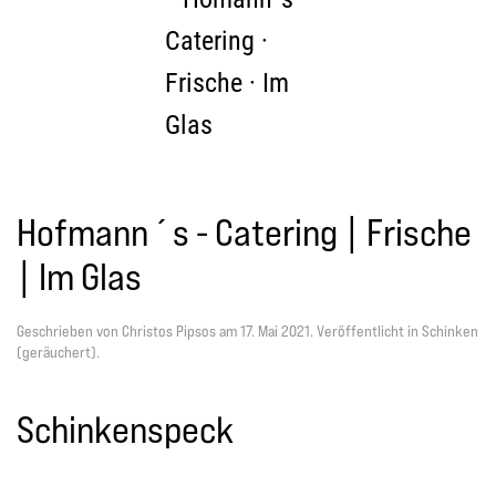
Zum Hauptinhalt springen
Hofmann´s - Catering | Frische
| Im Glas
Geschrieben von Christos Pipsos am
17. Mai 2021
. Veröffentlicht in
Schinken
(geräuchert)
.
Schinkenspeck