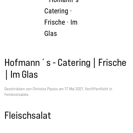
Zum Hauptinhalt springen
Hofmann´s - Catering | Frische
| Im Glas
Geschrieben von Christos Pipsos am
17. Mai 2021
. Veröffentlicht in
Feinkostsalate
.
Fleischsalat