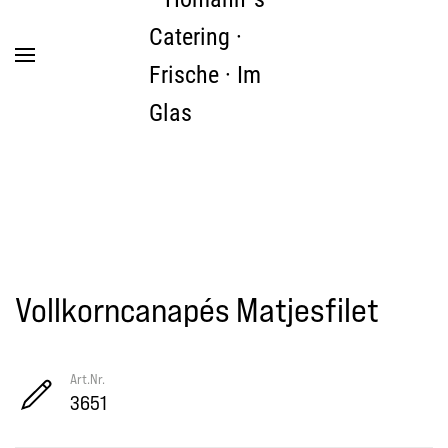
Zum Hauptinhalt springen
Vollkorncanapés Matjesfilet
Art.Nr.
3651