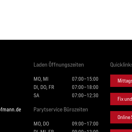
Laden Öffnungszeiten
Quicklink
MO, MI
07:00–15:00
Mittag
DI, DO, FR
07:00–18:00
SA
07:00–12:30
Fix un
hofmann.de
Parytservice Bürozeiten
Online
MO, DO
09:00–17:00
DI, MI, FR
09:00–13:00