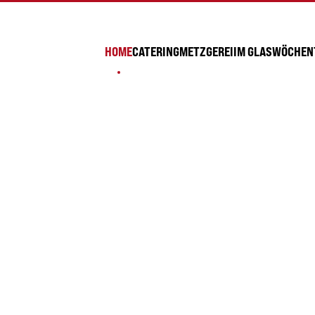
HOME
CATERING
METZGEREI
IM GLAS
WÖCHENT