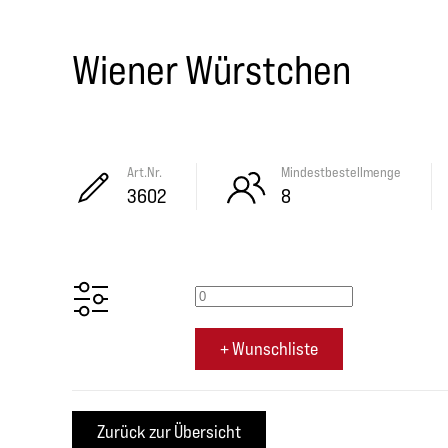
Wiener Würstchen
Art.Nr.
Mindestbestellmenge
3602
8
+ Wunschliste