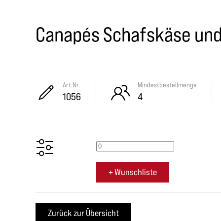
Canapés Schafskäse un
Art.Nr.
Mindestbestellmenge
1056
4
+ Wunschliste