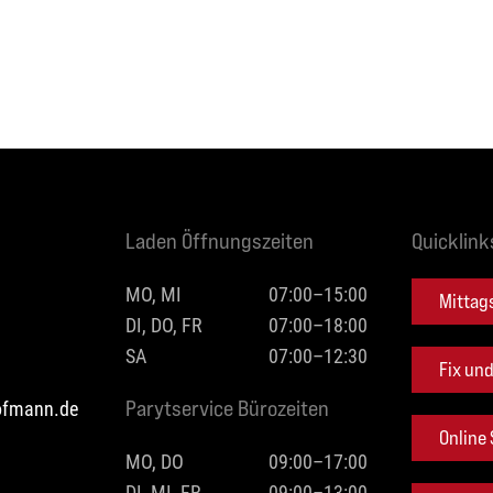
Laden Öffnungszeiten
Quicklink
MO, MI
07:00–15:00
Mittag
DI, DO, FR
07:00–18:00
SA
07:00–12:30
Fix un
hofmann.de
Parytservice Bürozeiten
Online
MO, DO
09:00–17:00
DI, MI, FR
09:00–13:00