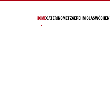
HOME
CATERING
METZGEREI
IM GLAS
WÖCHENT