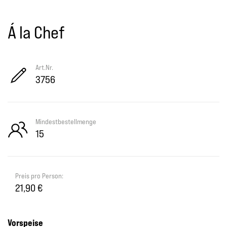
Á la Chef
Art.Nr.
3756
Mindestbestellmenge
15
Preis pro Person:
21,90 €
Vorspeise