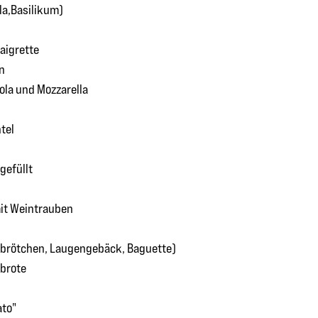
la,Basilikum)
aigrette
n
ola und Mozzarella
tel
gefüllt
mit Weintrauben
ybrötchen, Laugengebäck, Baguette)
brote
ato"