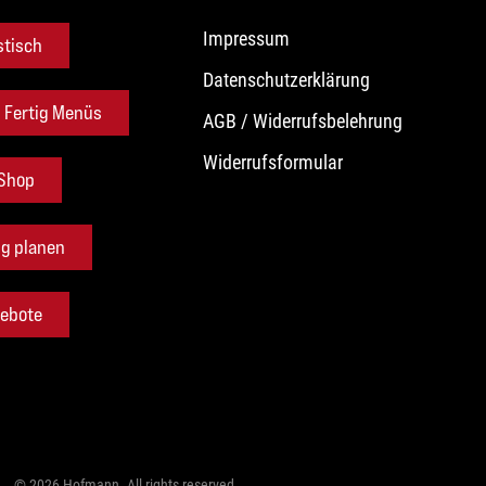
Impressum
stisch
Datenschutzerklärung
d Fertig Menüs
AGB / Widerrufsbelehrung
Widerrufsformular
 Shop
ng planen
ebote
©
2026
Hofmann. All rights reserved.