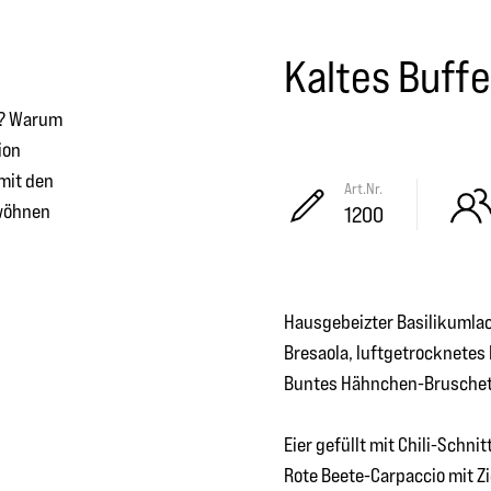
Kaltes Buffe
ch? Warum
ion
mit den
Art.Nr.
rwöhnen
1200
Hausgebeizter Basilikumlac
Bresaola, luftgetrocknetes
Buntes Hähnchen-Bruschet
Eier gefüllt mit Chili-Schn
Rote Beete-Carpaccio mit 