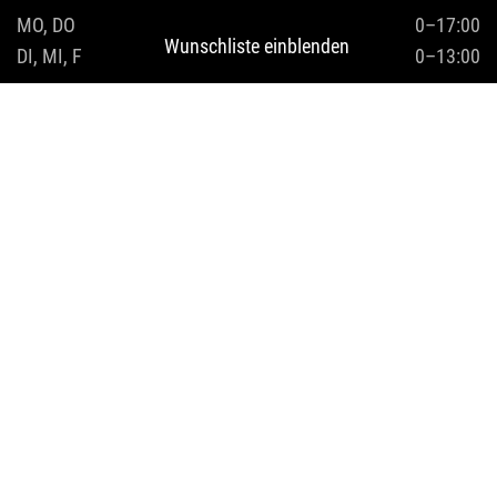
MO, DO
09:00–17:00
Wunschliste einblenden
DI, MI, FR
09:00–13:00
Quicklinks
Mittagstisch
Fix und Fertig Menüs
Online Shop
Catering planen
Jobangebote