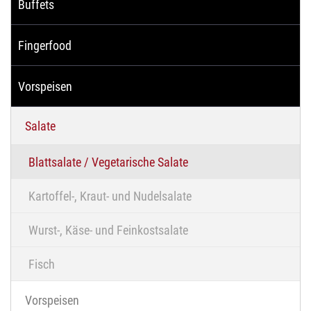
Buffets
Fingerfood
Vorspeisen
Salate
Blattsalate / Vegetarische Salate
Kartoffel-, Kraut- und Nudelsalate
Wurst-, Käse- und Feinkostsalate
Fisch
Vorspeisen