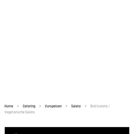
Home
Catering
Vorspeisen
Salate
Blattsalate /
Vegetarische Salate