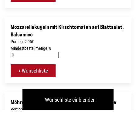
Mozzarellakugeln mit Kirschtomaten auf Blattsalat,
Balsamico
Portion: 2,95€
Mindestbestellmenge: 8
+ Wunschliste
Wunschliste einblenden
Möhrensalat mit Sprossen in Orangenvinaigrette
Portion: 2,50€
Mindestbestellmenge: 8