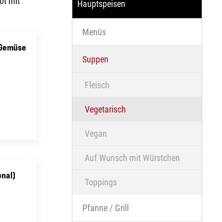
ot mit
Hauptspeisen
Menüs
 Gemüse
Suppen
Fleisch
Vegetarisch
Vegan
Auf Wunsch mit Würstchen
nal)
Toppings
Pfanne / Grill