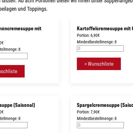
 lassen. Ab acht Portionen bieten wir Ihnen unser Suppenangeb
beilagen und Toppings.
noncremesuppe mit
Kartoffelcremesuppe mit
n
Portion: 6,90€
Mindestbestellmenge: 8
90€
tellmenge: 8
+ Wunschliste
schliste
uppe (Saisonal)
Spargelcremesuppe (Saiso
50€
Portion: 7,90€
tellmenge: 8
Mindestbestellmenge: 8