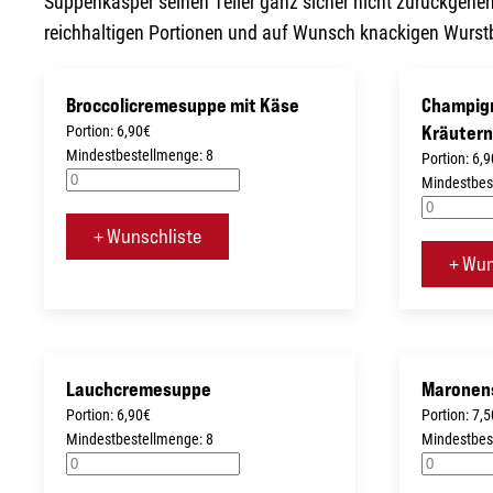
Suppenkasper seinen Teller ganz sicher nicht zurückgehen
reichhaltigen Portionen und auf Wunsch knackigen Wurst
Broccolicremesuppe mit Käse
Champig
Portion: 6,90€
Kräuter
Mindestbestellmenge: 8
Portion: 6,
Mindestbes
+ Wunschliste
+ Wun
Lauchcremesuppe
Maronens
Portion: 6,90€
Portion: 7,
Mindestbestellmenge: 8
Mindestbes