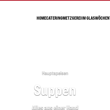
HOME
CATERING
METZGEREI
IM GLAS
WÖCHENT
Hauptspeisen
Suppen
Alles aus einer Hand