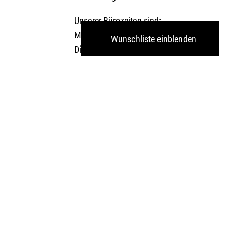
Unserer Bürozeiten sind:
Mo. & Do. von 9.00 - 17.00 Uhr
Wunschliste einblenden
Di., Mi. & Fr. von 9.00 - 13.00 Uhr
Wir freuen uns auf Sie!
s
Disclaimer
Impressum
stisch
Datenschutzerklärung
d Fertig Menüs
AGB / Widerrufsbelehrung