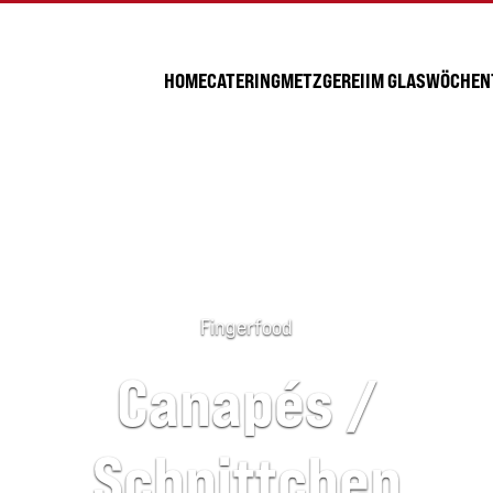
HOME
CATERING
METZGEREI
IM GLAS
WÖCHENT
Fingerfood
Canapés /
Schnittchen