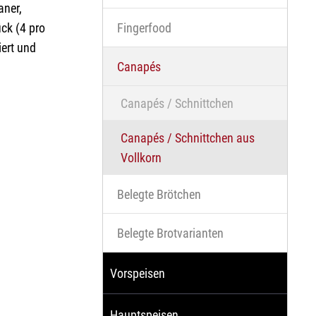
aner,
ück (4 pro
Fingerfood
iert und
Canapés
Canapés / Schnittchen
Canapés / Schnittchen aus
Vollkorn
Belegte Brötchen
Belegte Brotvarianten
Vorspeisen
Hauptspeisen