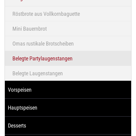
Röstbrote aus Vollkornbaguette
Mini Bauernbrot
Omas rustikale Brotscheiben
Belegte Partylaugenstangen
Belegte Laugenstangen
Vorspeisen
Hauptspeisen
Desserts