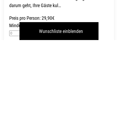
darum geht, Ihre Gäste kul…
Preis pro Person: 29,90€
Mindestbestellmenge: 30
Wunschliste einblenden
+ Wunschliste
Weitere Informationen
Alle genannten Preise verstehen sich pro Person zuzüglich
ges. MwSt.