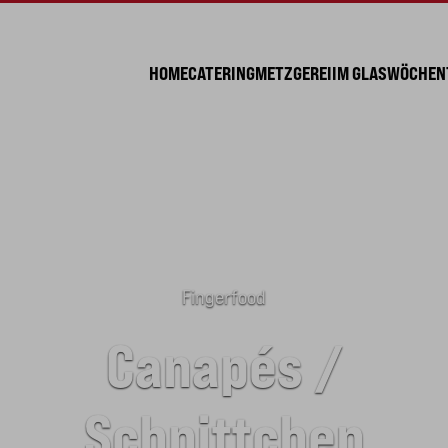
HOME
CATERING
METZGEREI
IM GLAS
WÖCHENT
Fingerfood
Canapés /
Schnittchen